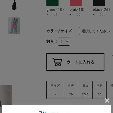
green(10)
pink(18)
black(26)
-
○
-
○
-
○
カラー/サイズ
数量：
サイズ
タテ
ヨコ
マチ
-
28
25.5
10
再入荷リクエストとは？