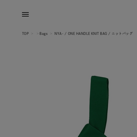
TOP
>
>
Bags
>
NYA- / ONE HANDLE KNIT BAG / ニットバッグ