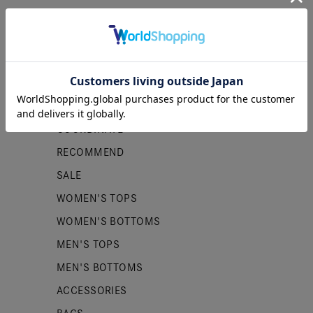
カテゴリー
NEW ITEMS
PRE ORDER
COORDINATE
RECOMMEND
SALE
WOMEN'S TOPS
WOMEN'S BOTTOMS
MEN'S TOPS
MEN'S BOTTOMS
ACCESSORIES