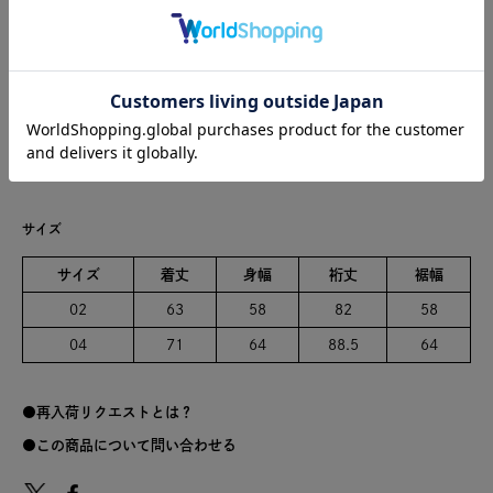
日本製
※商品のカラーは、商品単体の画像をご参照ください。
在庫切れの場合「再入荷リクエスト」をお申し込みいただくと再入荷
した際にメールでお知らせをします。
綿100%
サイズ
サイズ
着丈
身幅
裄丈
裾幅
02
63
58
82
58
04
71
64
88.5
64
再入荷リクエストとは？
この商品について問い合わせる