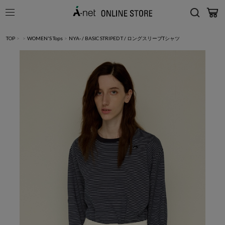
TOP
>
>
WOMEN'S Tops
>
NYA- / BASIC STRIPED T / ロングスリーブTシャツ