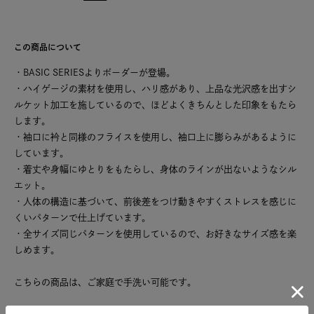
この商品について
・BASIC SERIESよりボーダーが登場。
・ハイゲージの素材を使用し、ハリ感があり、上品な光沢感を出すシ
ルケット加工を施しているので、ほどよくきちんとした印象をもたら
します。
・袖口に衿と同様のフライスを使用し、袖口上に膨らみがあるように
しています。
・着丈や身幅にゆとりをもたらし、身体のラインが出ないようなシル
エット。
・人体の構造に基づいて、前後差をつけ動きやすくストレスを感じに
くいパターンで仕上げています。
・全サイズ同じパターンを使用しているので、お好きなサイズ感を楽
しめます。
こちらの商品は、ご家庭で手洗い可能です。