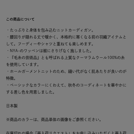
この商品について
・たっぷりと身体を包み込むニットカーディガン。
・腰回りが隠れる丈で暖かく、本格的に寒くなる前の羽織アイテムと
して。フーディーやシャツと重ねても楽しめます。
・NYA-のワッペンは裾にさりげなく施しました。
・『毛糸の芸術品』とも呼ばれる上質なクーマラムウール100%の糸
を使用しています。
・ホールガーメントニットのため、縫い代がなく肌あたりが良いのが
特徴。
・ベーシックなカラーにくわえて、秋冬のコーディネートを華やかに
する差し色を用意しました。
日本製
※商品のカラーは、商品単体の画像をご参照ください。
在庫切れの場合「再入荷リクエスト」をお申し込みいただくと再入荷