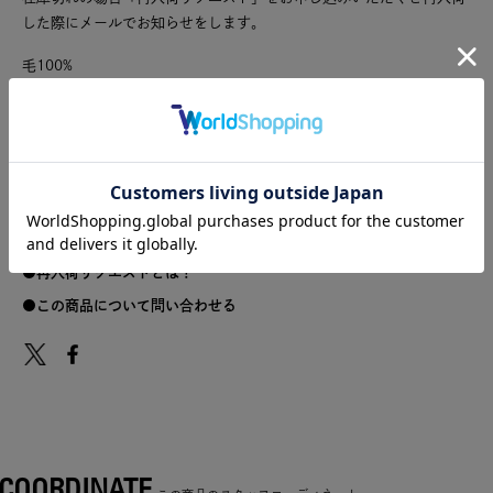
した際にメールでお知らせをします。
毛100%
サイズ
サイズ
着丈
身幅
裄丈
裾幅
02
70
58
80.5
38
再入荷リクエストとは？
この商品について問い合わせる
COORDINATE