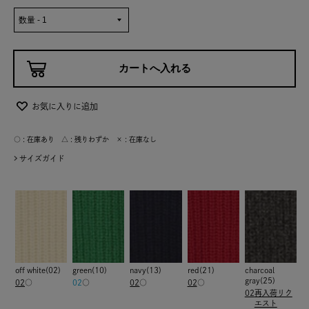
お気に入りに追加
○ : 在庫あり △ : 残りわずか × : 在庫なし
サイズガイド
off white(02)
green(10)
navy(13)
red(21)
charcoal
gray(25)
02
○
02
○
02
○
02
○
02
再入荷リク
エスト