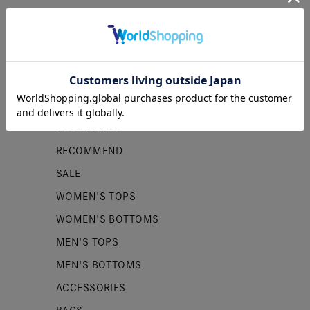
カテゴリー
NEW ITEMS
PRE ORDER
COORDINATE
RECOMMEND
SALE
WOMEN'S TOPS
WOMEN'S BOTTOMS
MEN'S TOPS
MEN'S BOTTOMS
ACCESSORIES