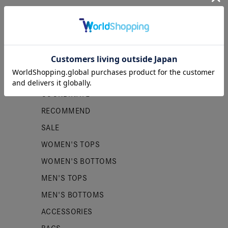
カテゴリー
NEW ITEMS
PRE ORDER
COORDINATE
RECOMMEND
SALE
WOMEN'S TOPS
WOMEN'S BOTTOMS
MEN'S TOPS
MEN'S BOTTOMS
ACCESSORIES