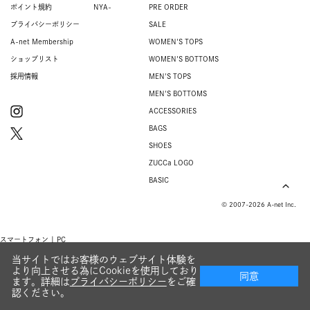
ポイント規約
NYA-
PRE ORDER
プライバシーポリシー
SALE
A-net Membership
WOMEN'S TOPS
ショップリスト
WOMEN'S BOTTOMS
採用情報
MEN'S TOPS
MEN'S BOTTOMS
ACCESSORIES
BAGS
SHOES
ZUCCa LOGO
BASIC
© 2007-2026 A-net Inc.
スマートフォン |
PC
当サイトではお客様のウェブサイト体験を
より向上させる為にCookieを使用しており
同意
ます。詳細は
プライバシーポリシー
をご確
認ください。