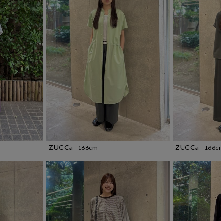
ZUCCa
ZUCCa
166cm
166c