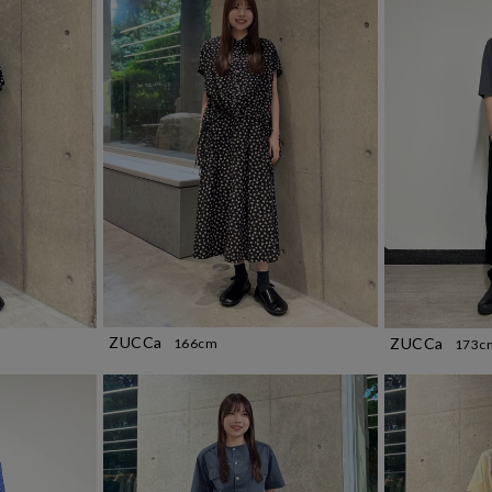
ZUCCa
ZUCCa
166cm
173c