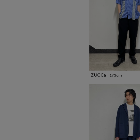
ZUCCa
173cm