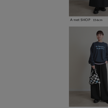
A-net SHOP
156cm