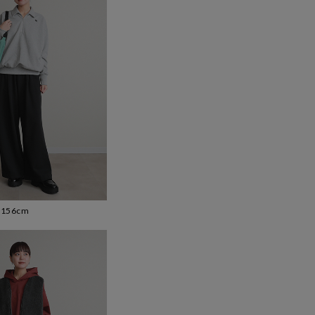
156cm