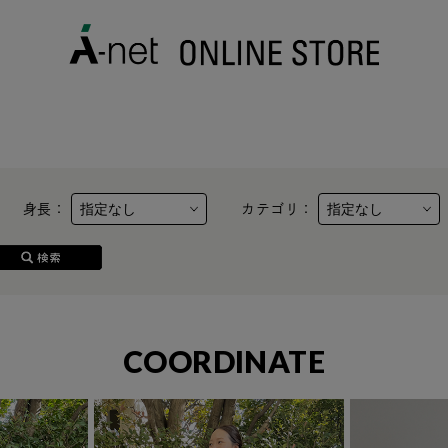
身長：
カテゴリ：
COORDINATE