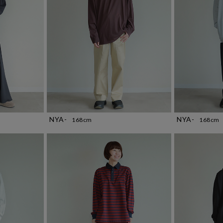
NYA-
NYA-
168cm
168cm