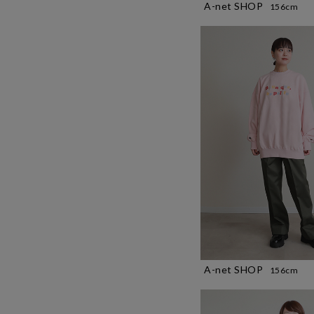
A-net SHOP
156cm
A-net SHOP
156cm