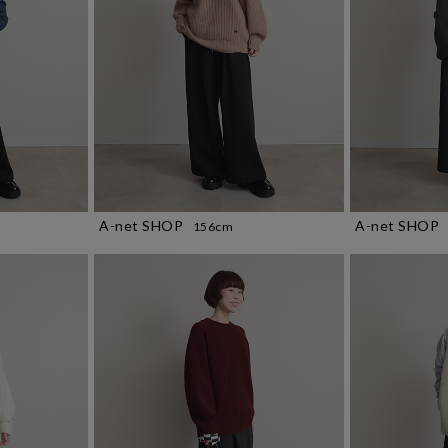
A-net SHOP
A-net SHOP
156cm