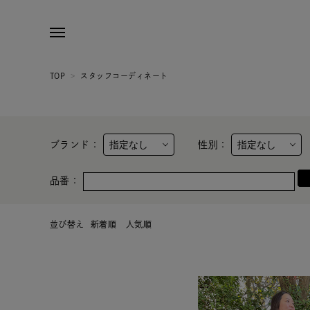
TOP
>
スタッフコーディネート
ブランド：
性別：
品番：
並び替え
新着順
人気順