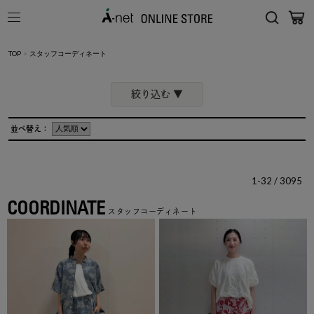
TOP
>
スタッフコーディネート
絞り込む ▼
ブランド
並べ替え：
1-32 / 3095
性別
COORDINATE
スタッフコーディネート
身長
カテゴリ