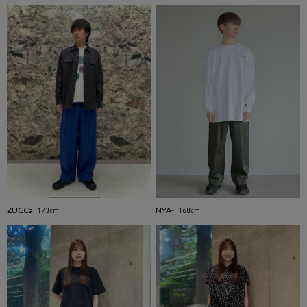
ZUCCa
NYA-
173cm
168cm