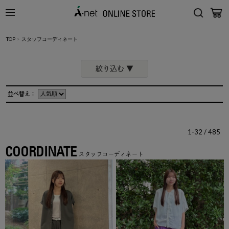
TOP
>
スタッフコーディネート
絞り込む ▼
ブランド
並べ替え：
1-32 / 485
性別
COORDINATE
スタッフコーディネート
身長
カテゴリ