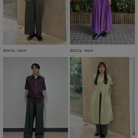
品番
ZUCCa
ZUCCa
166cm
166cm