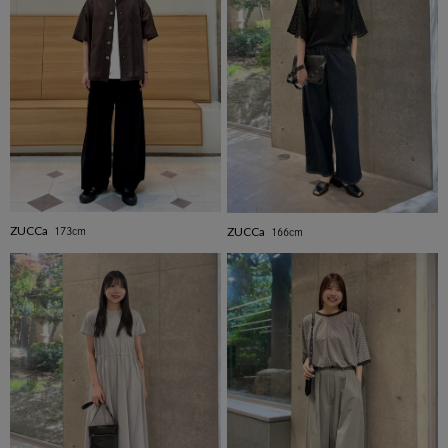
ZUCCa
ZUCCa
173cm
166cm