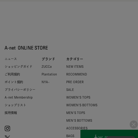
ニュース
ブランド
カテゴリー
ショッピングガイド
ZUCCa
NEW ITEMS
ご利用規約
Plantation
RECOMMEND
ポイント規約
NYA-
PRE ORDER
プライバシーポリシー
SALE
A-net Membership
WOMEN'S TOPS
ショップリスト
WOMEN'S BOTTOMS
採用情報
MEN'S TOPS
MEN'S BOTTOMS
ACCESSORIES
BAGS