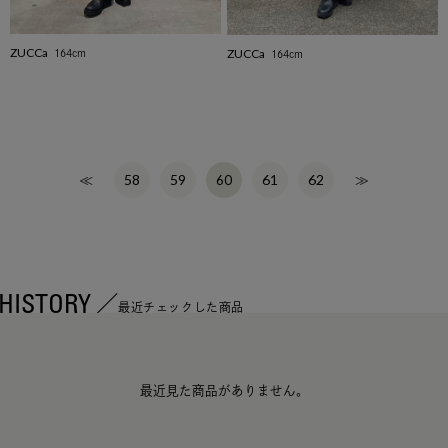
ZUCCa
ZUCCa
164cm
164cm
≪
58
59
61
62
≫
60
HISTORY
最近チェックした商品
最近見た商品がありません。