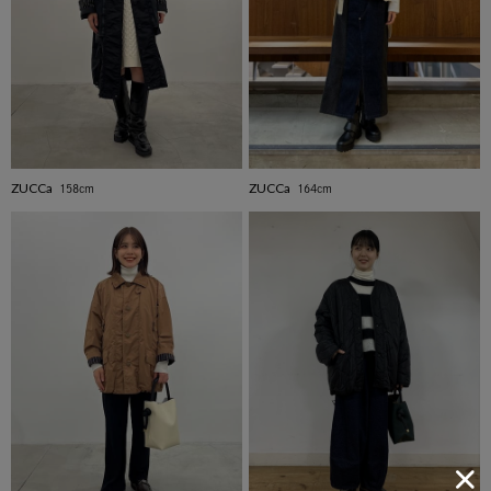
ZUCCa
ZUCCa
158cm
164cm